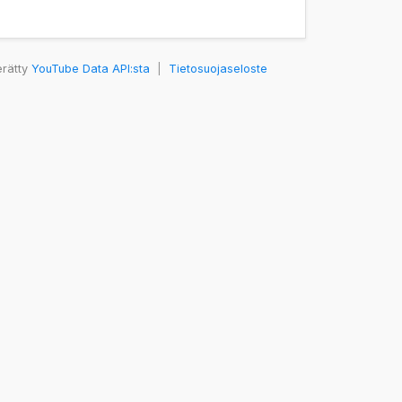
erätty
YouTube Data API:sta
|
Tietosuojaseloste