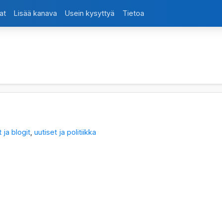
at
Lisää kanava
Usein kysyttyä
Tietoa
 ja blogit
,
uutiset ja politiikka