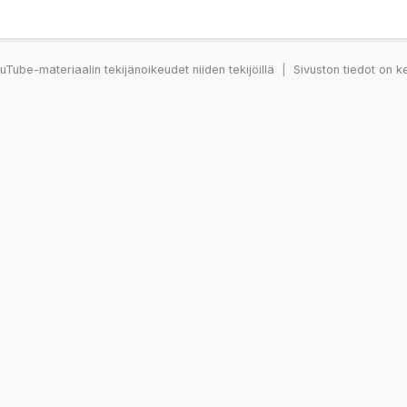
Tube-materiaalin tekijänoikeudet niiden tekijöillä
|
Sivuston tiedot on k