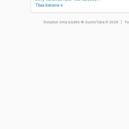
Tilaa kanava »
Sivuston oma sisältö © SuomiTube.fi 2026
|
You