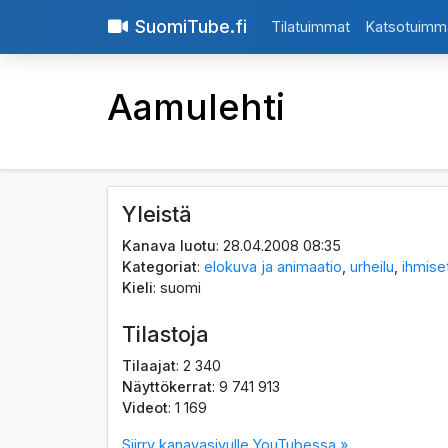
SuomiTube.fi
Tilatuimmat
Katsotuimm
Aamulehti
Yleistä
Kanava luotu
: 28.04.2008 08:35
Kategoriat
:
elokuva ja animaatio
,
urheilu
,
ihmiset
Kieli
: suomi
Tilastoja
Tilaajat
: 2 340
Näyttökerrat
: 9 741 913
Videot
: 1 169
Siirry kanavasivulle YouTubessa »