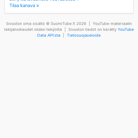
Tilaa kanava »
Sivuston oma sisältö © SuomiTube.fi 2026
|
YouTube-materiaalin
tekijänoikeudet niiden tekijöillä
|
Sivuston tiedot on kerätty
YouTube
Data API:sta
|
Tietosuojaseloste