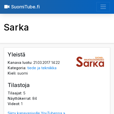
SuomiTube.fi
Sarka
Yleistä
Kanava luotu
: 21.03.2017 14:22
Kategoria
:
tiede ja tekniikka
Kieli
: suomi
Tilastoja
Tilaajat
: 5
Näyttökerrat
: 84
Videot
: 1
Siirry kanavasivulle YouTubessa »