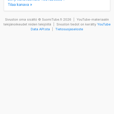
Tilaa kanava »
Sivuston oma sisältö © SuomiTube.fi 2026
|
YouTube-materiaalin
tekijänoikeudet niiden tekijöillä
|
Sivuston tiedot on kerätty
YouTube
Data API:sta
|
Tietosuojaseloste