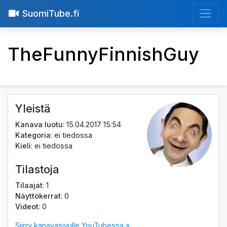
SuomiTube.fi
TheFunnyFinnishGuy
Yleistä
Kanava luotu
: 15.04.2017 15:54
Kategoria
: ei tiedossa
Kieli
: ei tiedossa
Tilastoja
Tilaajat
: 1
Näyttökerrat
: 0
Videot
: 0
Siirry kanavasivulle YouTubessa »