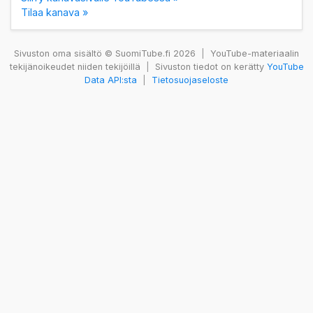
Tilaa kanava »
Sivuston oma sisältö © SuomiTube.fi 2026
|
YouTube-materiaalin
tekijänoikeudet niiden tekijöillä
|
Sivuston tiedot on kerätty
YouTube
Data API:sta
|
Tietosuojaseloste