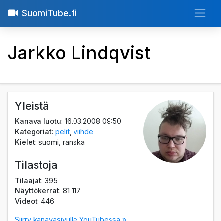
SuomiTube.fi
Jarkko Lindqvist
Yleistä
Kanava luotu
: 16.03.2008 09:50
Kategoriat
:
pelit
,
viihde
Kielet
: suomi, ranska
Tilastoja
Tilaajat
: 395
Näyttökerrat
: 81 117
Videot
: 446
Siirry kanavasivulle YouTubessa »