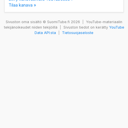
Tilaa kanava »
Sivuston oma sisältö © SuomiTube.fi 2026
|
YouTube-materiaalin
tekijänoikeudet niiden tekijöillä
|
Sivuston tiedot on kerätty
YouTube
Data API:sta
|
Tietosuojaseloste