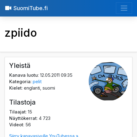
SuomiTube.fi
zpiido
Yleistä
Kanava luotu
: 12.05.2011 09:35
Kategoria
:
pelit
Kielet
: englanti, suomi
Tilastoja
Tilaajat
: 15
Näyttökerrat
: 4 723
Videot
: 56
Siirry kanavasivulle YouTubessa »