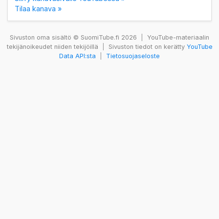
Tilaa kanava »
Sivuston oma sisältö © SuomiTube.fi 2026
|
YouTube-materiaalin
tekijänoikeudet niiden tekijöillä
|
Sivuston tiedot on kerätty
YouTube
Data API:sta
|
Tietosuojaseloste