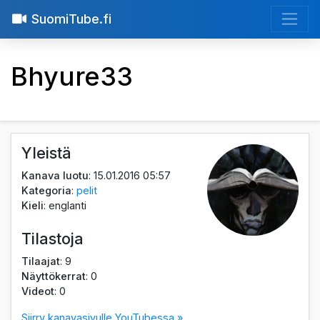
SuomiTube.fi
Bhyure33
Yleistä
Kanava luotu
: 15.01.2016 05:57
Kategoria
:
pelit
Kieli
: englanti
Tilastoja
Tilaajat
: 9
Näyttökerrat
: 0
Videot
: 0
Siirry kanavasivulle YouTubessa »