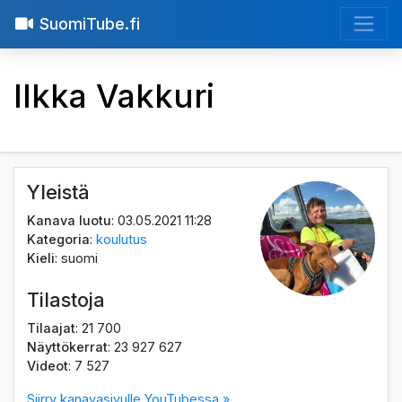
SuomiTube.fi
Ilkka Vakkuri
Yleistä
Kanava luotu
: 03.05.2021 11:28
Kategoria
:
koulutus
Kieli
: suomi
Tilastoja
Tilaajat
: 21 700
Näyttökerrat
: 23 927 627
Videot
: 7 527
Siirry kanavasivulle YouTubessa »