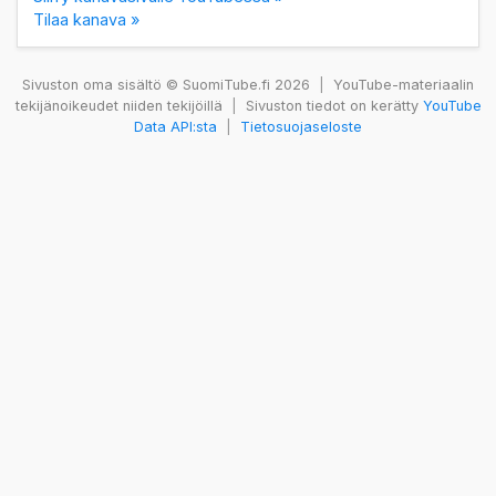
Tilaa kanava »
Sivuston oma sisältö © SuomiTube.fi 2026
|
YouTube-materiaalin
tekijänoikeudet niiden tekijöillä
|
Sivuston tiedot on kerätty
YouTube
Data API:sta
|
Tietosuojaseloste