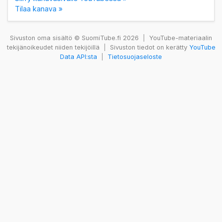
Tilaa kanava »
Sivuston oma sisältö © SuomiTube.fi 2026
|
YouTube-materiaalin
tekijänoikeudet niiden tekijöillä
|
Sivuston tiedot on kerätty
YouTube
Data API:sta
|
Tietosuojaseloste