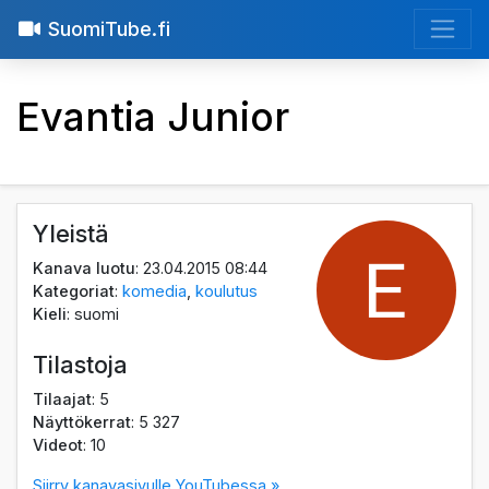
SuomiTube.fi
Evantia Junior
Yleistä
Kanava luotu
: 23.04.2015 08:44
Kategoriat
:
komedia
,
koulutus
Kieli
: suomi
Tilastoja
Tilaajat
: 5
Näyttökerrat
: 5 327
Videot
: 10
Siirry kanavasivulle YouTubessa »