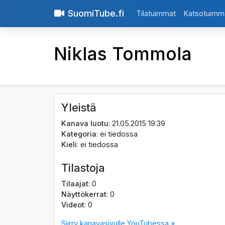
SuomiTube.fi
Tilatuimmat
Katsotuimm
Niklas Tommola
Yleistä
Kanava luotu
: 21.05.2015 19:39
Kategoria
: ei tiedossa
Kieli
: ei tiedossa
Tilastoja
Tilaajat
: 0
Näyttökerrat
: 0
Videot
: 0
Siirry kanavasivulle YouTubessa »