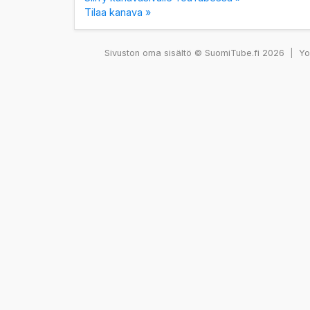
Tilaa kanava »
Sivuston oma sisältö © SuomiTube.fi 2026
|
You