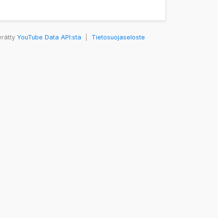
erätty
YouTube Data API:sta
|
Tietosuojaseloste