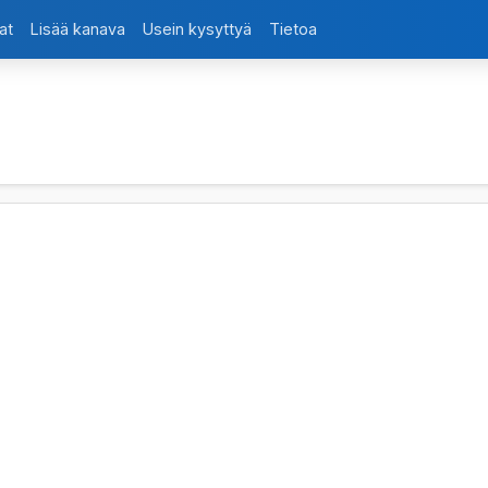
at
Lisää kanava
Usein kysyttyä
Tietoa