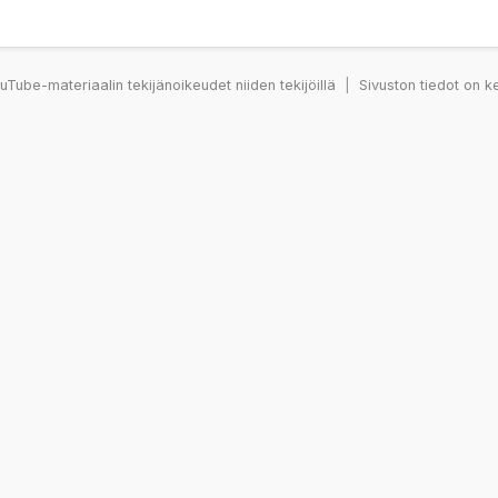
Tube-materiaalin tekijänoikeudet niiden tekijöillä
|
Sivuston tiedot on k