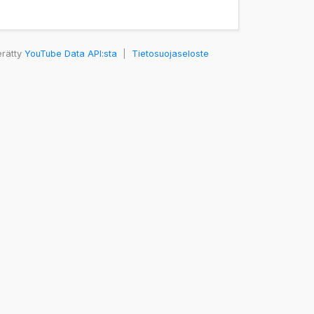
erätty
YouTube Data API:sta
|
Tietosuojaseloste