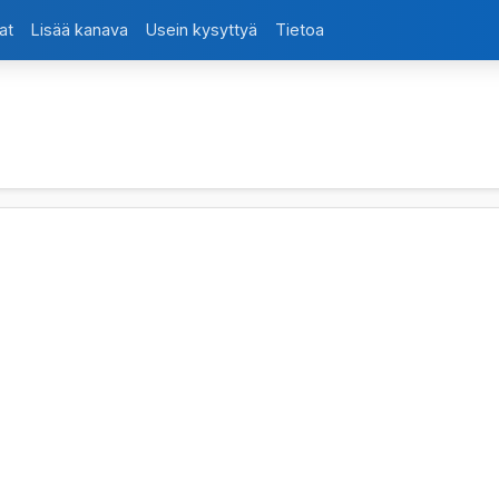
at
Lisää kanava
Usein kysyttyä
Tietoa