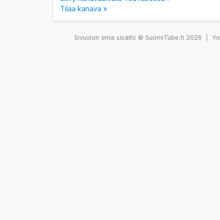
Tilaa kanava »
Sivuston oma sisältö © SuomiTube.fi 2026
|
You