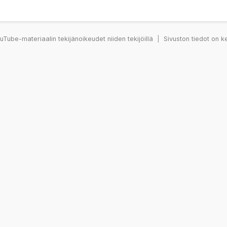
Tube-materiaalin tekijänoikeudet niiden tekijöillä
|
Sivuston tiedot on k