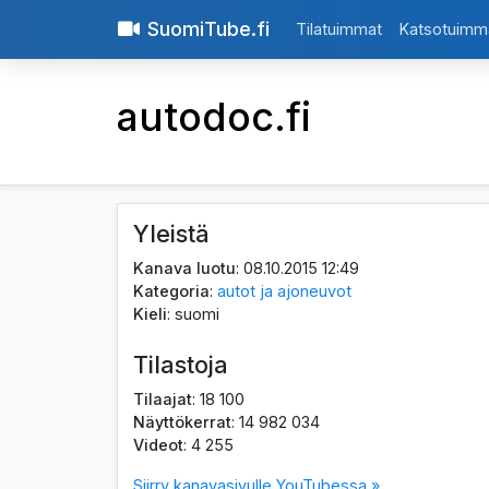
SuomiTube.fi
Tilatuimmat
Katsotuimm
autodoc.fi
Yleistä
Kanava luotu
: 08.10.2015 12:49
Kategoria
:
autot ja ajoneuvot
Kieli
: suomi
Tilastoja
Tilaajat
: 18 100
Näyttökerrat
: 14 982 034
Videot
: 4 255
Siirry kanavasivulle YouTubessa »