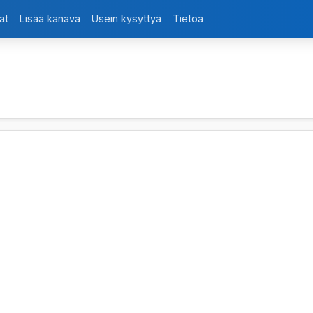
at
Lisää kanava
Usein kysyttyä
Tietoa