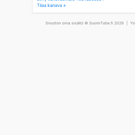
Tilaa kanava »
Sivuston oma sisältö © SuomiTube.fi 2026
|
You