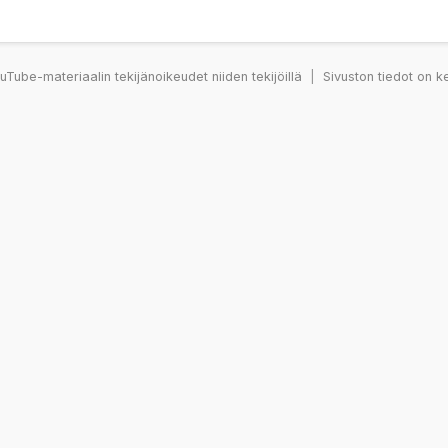
Tube-materiaalin tekijänoikeudet niiden tekijöillä
|
Sivuston tiedot on k