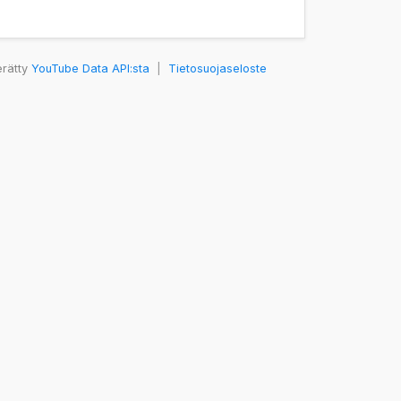
erätty
YouTube Data API:sta
|
Tietosuojaseloste