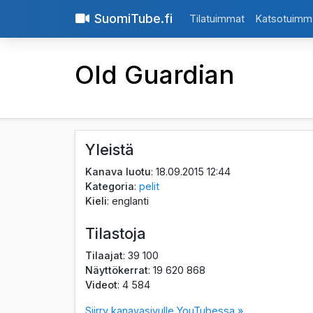
SuomiTube.fi
Tilatuimmat
Katsotuimm
Old Guardian
Yleistä
Kanava luotu
: 18.09.2015 12:44
Kategoria
:
pelit
Kieli
: englanti
Tilastoja
Tilaajat
: 39 100
Näyttökerrat
: 19 620 868
Videot
: 4 584
Siirry kanavasivulle YouTubessa »