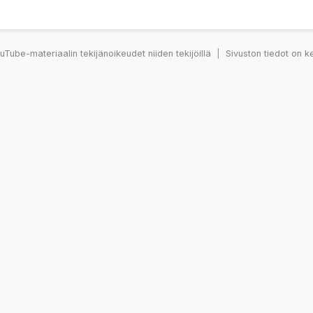
Tube-materiaalin tekijänoikeudet niiden tekijöillä
|
Sivuston tiedot on k