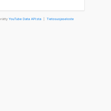
erätty
YouTube Data API:sta
|
Tietosuojaseloste