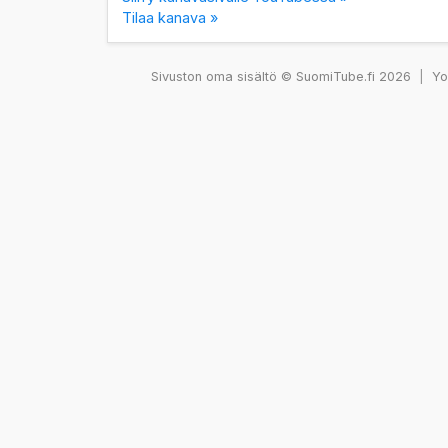
Tilaa kanava »
Sivuston oma sisältö © SuomiTube.fi 2026
|
You