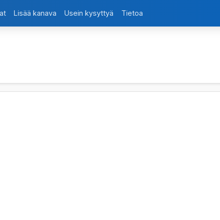
at
Lisää kanava
Usein kysyttyä
Tietoa