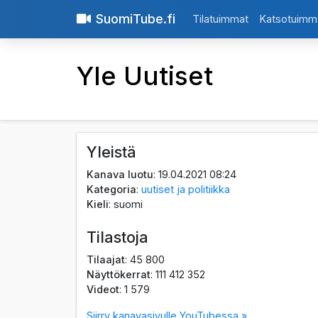
SuomiTube.fi
Tilatuimmat
Katsotuimm
Yle Uutiset
Yleistä
Kanava luotu
: 19.04.2021 08:24
Kategoria
:
uutiset ja politiikka
Kieli
: suomi
Tilastoja
Tilaajat
: 45 800
Näyttökerrat
: 111 412 352
Videot
: 1 579
Siirry kanavasivulle YouTubessa »