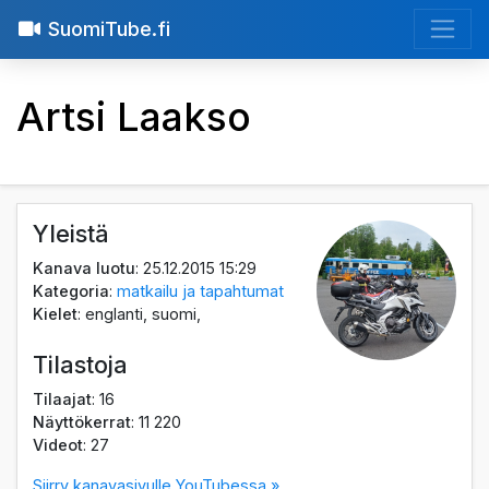
SuomiTube.fi
Artsi Laakso
Yleistä
Kanava luotu
: 25.12.2015 15:29
Kategoria
:
matkailu ja tapahtumat
Kielet
: englanti, suomi,
Tilastoja
Tilaajat
: 16
Näyttökerrat
: 11 220
Videot
: 27
Siirry kanavasivulle YouTubessa »