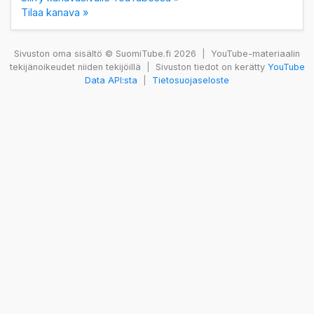
Tilaa kanava »
Sivuston oma sisältö © SuomiTube.fi 2026
|
YouTube-materiaalin
tekijänoikeudet niiden tekijöillä
|
Sivuston tiedot on kerätty
YouTube
Data API:sta
|
Tietosuojaseloste