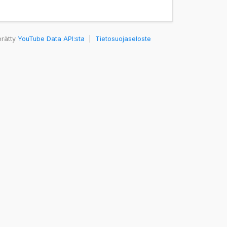
erätty
YouTube Data API:sta
|
Tietosuojaseloste