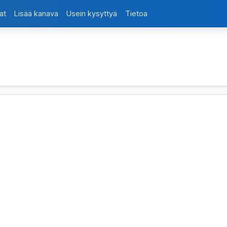
at
Lisää kanava
Usein kysyttyä
Tietoa