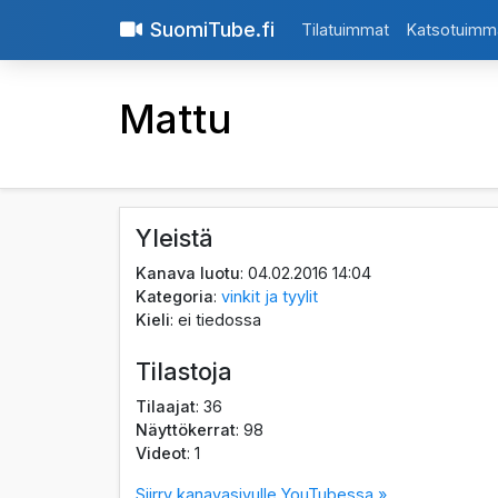
SuomiTube.fi
Tilatuimmat
Katsotuimm
Mattu
Yleistä
Kanava luotu
: 04.02.2016 14:04
Kategoria
:
vinkit ja tyylit
Kieli
: ei tiedossa
Tilastoja
Tilaajat
: 36
Näyttökerrat
: 98
Videot
: 1
Siirry kanavasivulle YouTubessa »