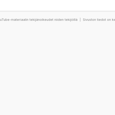
Tube-materiaalin tekijänoikeudet niiden tekijöillä
|
Sivuston tiedot on k