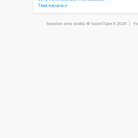
Tilaa kanava »
Sivuston oma sisältö © SuomiTube.fi 2026
|
You