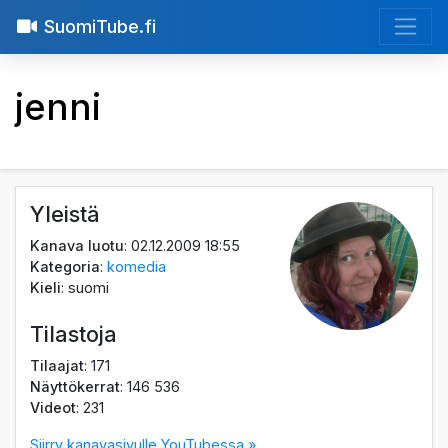
SuomiTube.fi
jenni
Yleistä
Kanava luotu
: 02.12.2009 18:55
Kategoria
:
komedia
Kieli
: suomi
Tilastoja
Tilaajat
: 171
Näyttökerrat
: 146 536
Videot
: 231
Siirry kanavasivulle YouTubessa »