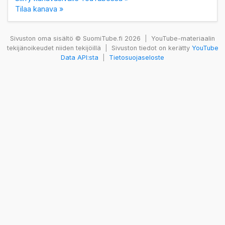
Tilaa kanava »
Sivuston oma sisältö © SuomiTube.fi 2026
|
YouTube-materiaalin
tekijänoikeudet niiden tekijöillä
|
Sivuston tiedot on kerätty
YouTube
Data API:sta
|
Tietosuojaseloste