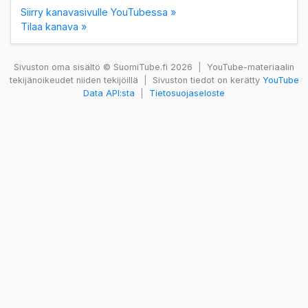
Siirry kanavasivulle YouTubessa »
Tilaa kanava »
Sivuston oma sisältö © SuomiTube.fi 2026
|
YouTube-materiaalin
tekijänoikeudet niiden tekijöillä
|
Sivuston tiedot on kerätty
YouTube
Data API:sta
|
Tietosuojaseloste