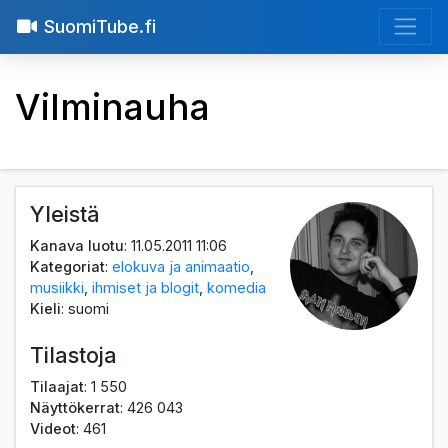
SuomiTube.fi
Vilminauha
Yleistä
Kanava luotu
: 11.05.2011 11:06
Kategoriat
:
elokuva ja animaatio
,
musiikki
,
ihmiset ja blogit
,
komedia
Kieli
: suomi
Tilastoja
Tilaajat
: 1 550
Näyttökerrat
: 426 043
Videot
: 461