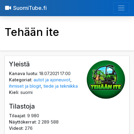
SuomiTube.fi
Tehään ite
Yleistä
Kanava luotu
: 18.07.2021 17:00
Kategoriat
:
autot ja ajoneuvot
,
ihmiset ja blogit
,
tiede ja tekniikka
Kieli
: suomi
Tilastoja
Tilaajat
: 9 980
Näyttökerrat
: 2 289 588
Videot
: 276