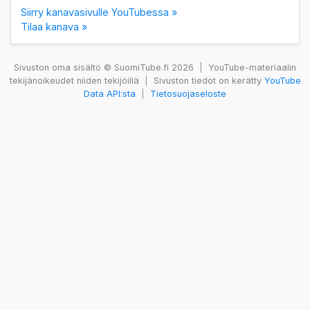
Siirry kanavasivulle YouTubessa »
Tilaa kanava »
Sivuston oma sisältö © SuomiTube.fi 2026
|
YouTube-materiaalin
tekijänoikeudet niiden tekijöillä
|
Sivuston tiedot on kerätty
YouTube
Data API:sta
|
Tietosuojaseloste