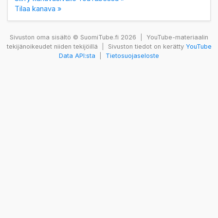
Tilaa kanava »
Sivuston oma sisältö © SuomiTube.fi 2026
|
YouTube-materiaalin
tekijänoikeudet niiden tekijöillä
|
Sivuston tiedot on kerätty
YouTube
Data API:sta
|
Tietosuojaseloste