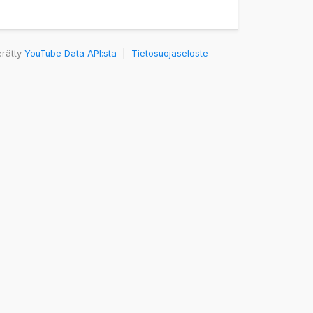
erätty
YouTube Data API:sta
|
Tietosuojaseloste