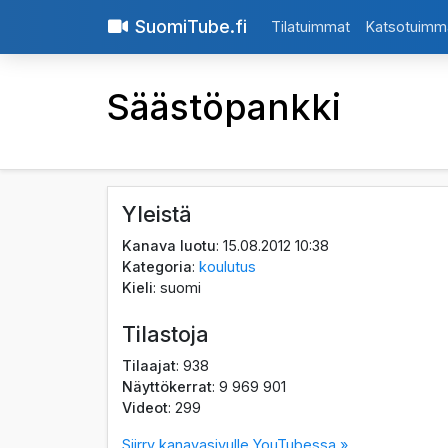
SuomiTube.fi
Tilatuimmat
Katsotuimm
Säästöpankki
Yleistä
Kanava luotu
: 15.08.2012 10:38
Kategoria
:
koulutus
Kieli
: suomi
Tilastoja
Tilaajat
: 938
Näyttökerrat
: 9 969 901
Videot
: 299
Siirry kanavasivulle YouTubessa »