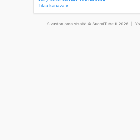
Tilaa kanava »
Sivuston oma sisältö © SuomiTube.fi 2026
|
You