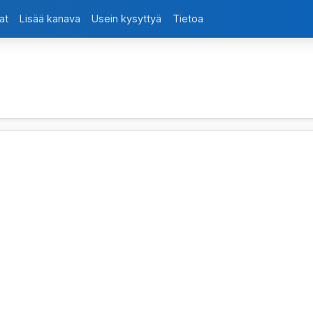
at
Lisää kanava
Usein kysyttyä
Tietoa