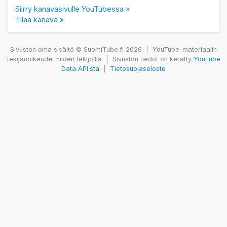
Siirry kanavasivulle YouTubessa »
Tilaa kanava »
Sivuston oma sisältö © SuomiTube.fi 2026
|
YouTube-materiaalin
tekijänoikeudet niiden tekijöillä
|
Sivuston tiedot on kerätty
YouTube
Data API:sta
|
Tietosuojaseloste