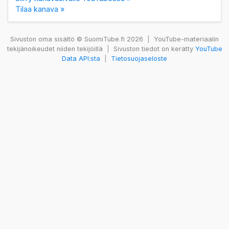
Tilaa kanava »
Sivuston oma sisältö © SuomiTube.fi 2026
|
YouTube-materiaalin
tekijänoikeudet niiden tekijöillä
|
Sivuston tiedot on kerätty
YouTube
Data API:sta
|
Tietosuojaseloste