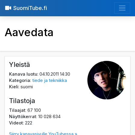
SuomiTube.fi
Aavedata
Yleistä
Kanava luotu
: 04.10.2011 14:30
Kategoria
:
tiede ja tekniikka
Kieli
: suomi
Tilastoja
Tilaajat
: 67 100
Näyttökerrat
: 10 028 634
Videot
: 222
Siirry kanavasivulle YouTubessa »