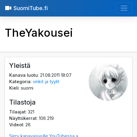
SuomiTube.fi
TheYakousei
Yleistä
Kanava luotu
: 21.08.2011 18:07
Kategoria
:
vinkit ja tyylit
Kieli
: suomi
Tilastoja
Tilaajat
: 321
Näyttökerrat
: 106 219
Videot
: 26
Siirry kanavasivulle YouTubessa »