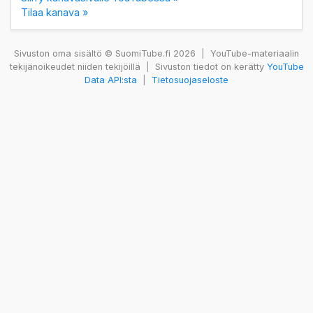
Tilaa kanava »
Sivuston oma sisältö © SuomiTube.fi 2026
|
YouTube-materiaalin
tekijänoikeudet niiden tekijöillä
|
Sivuston tiedot on kerätty
YouTube
Data API:sta
|
Tietosuojaseloste