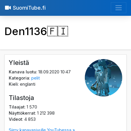
SuomiTube.fi
Den1136🇫🇮
Yleistä
Kanava luotu
: 18.09.2020 10:47
Kategoria
:
pelit
Kieli
: englanti
Tilastoja
Tilaajat
: 1 570
Näyttökerrat
: 1 212 398
Videot
: 4 853
Siirry kanavasivulle YouTubessa »