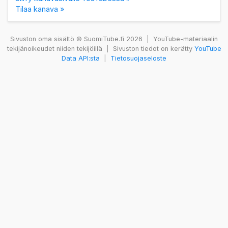
Tilaa kanava »
Sivuston oma sisältö © SuomiTube.fi 2026
|
YouTube-materiaalin
tekijänoikeudet niiden tekijöillä
|
Sivuston tiedot on kerätty
YouTube
Data API:sta
|
Tietosuojaseloste