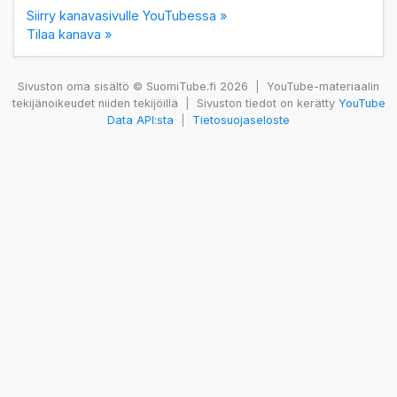
Siirry kanavasivulle YouTubessa »
Tilaa kanava »
Sivuston oma sisältö © SuomiTube.fi 2026
|
YouTube-materiaalin
tekijänoikeudet niiden tekijöillä
|
Sivuston tiedot on kerätty
YouTube
Data API:sta
|
Tietosuojaseloste