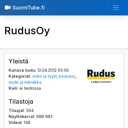
SuomiTube.fi
RudusOy
Yleistä
Kanava luotu
: 12.04.2012 05:56
Kategoriat
:
vinkit ja tyylit
,
koulutus
,
tiede ja tekniikka
Kieli
: ei tiedossa
Tilastoja
Tilaajat
: 594
Näyttökerrat
: 688 983
Videot
: 148