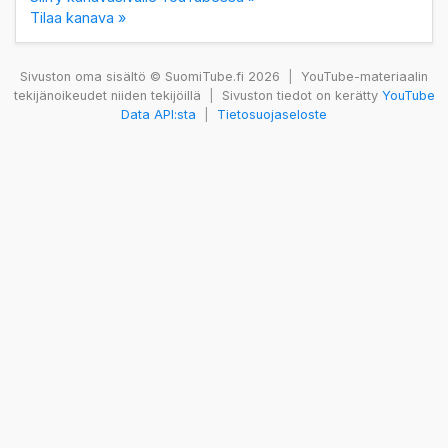
Tilaa kanava »
Sivuston oma sisältö © SuomiTube.fi 2026
|
YouTube-materiaalin
tekijänoikeudet niiden tekijöillä
|
Sivuston tiedot on kerätty
YouTube
Data API:sta
|
Tietosuojaseloste