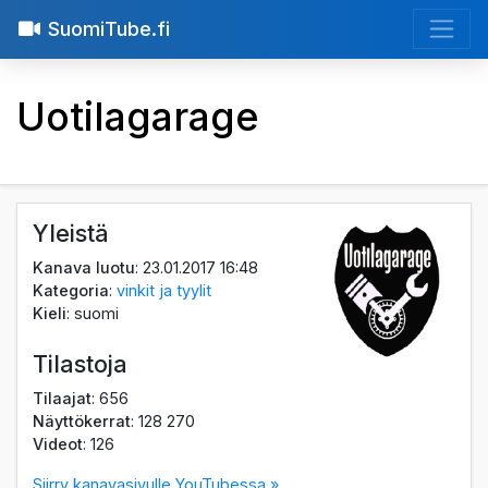
SuomiTube.fi
Uotilagarage
Yleistä
Kanava luotu
: 23.01.2017 16:48
Kategoria
:
vinkit ja tyylit
Kieli
: suomi
Tilastoja
Tilaajat
: 656
Näyttökerrat
: 128 270
Videot
: 126
Siirry kanavasivulle YouTubessa »