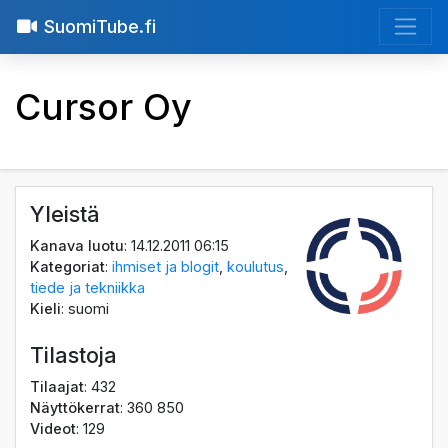
SuomiTube.fi
Cursor Oy
Yleistä
Kanava luotu
: 14.12.2011 06:15
Kategoriat
:
ihmiset ja blogit
,
koulutus
,
tiede ja tekniikka
Kieli
: suomi
Tilastoja
Tilaajat
: 432
Näyttökerrat
: 360 850
Videot
: 129