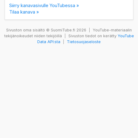
Siirry kanavasivulle YouTubessa »
Tilaa kanava »
Sivuston oma sisältö © SuomiTube.fi 2026
|
YouTube-materiaalin
tekijänoikeudet niiden tekijöillä
|
Sivuston tiedot on kerätty
YouTube
Data API:sta
|
Tietosuojaseloste