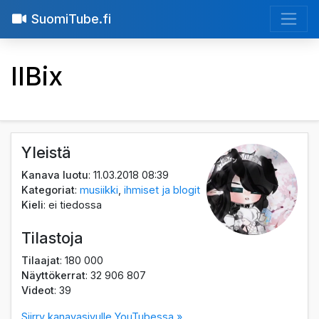
SuomiTube.fi
IIBix
Yleistä
Kanava luotu
: 11.03.2018 08:39
Kategoriat
:
musiikki
,
ihmiset ja blogit
Kieli
: ei tiedossa
Tilastoja
Tilaajat
: 180 000
Näyttökerrat
: 32 906 807
Videot
: 39
Siirry kanavasivulle YouTubessa »