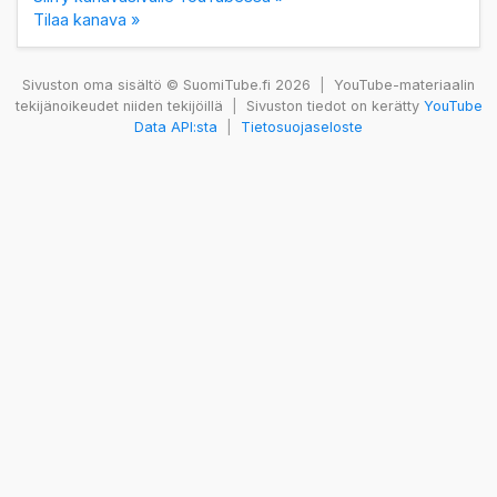
Tilaa kanava »
Sivuston oma sisältö © SuomiTube.fi 2026
|
YouTube-materiaalin
tekijänoikeudet niiden tekijöillä
|
Sivuston tiedot on kerätty
YouTube
Data API:sta
|
Tietosuojaseloste