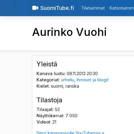
SuomiTube.fi
Tilatuimmat
Katsotuimm
Aurinko Vuohi
Yleistä
Kanava luotu
: 08.11.2013 20:30
Kategoriat
:
urheilu
,
ihmiset ja blogit
Kielet
: suomi, ranska
Tilastoja
Tilaajat
: 52
Näyttökerrat
: 7 050
Videot
: 21
Siirry kanavasivulle YouTubessa »