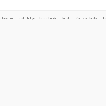
Tube-materiaalin tekijänoikeudet niiden tekijöillä
|
Sivuston tiedot on k