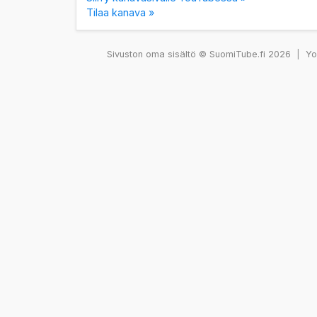
Tilaa kanava »
Sivuston oma sisältö © SuomiTube.fi 2026
|
You