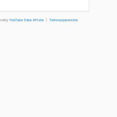
erätty
YouTube Data API:sta
|
Tietosuojaseloste