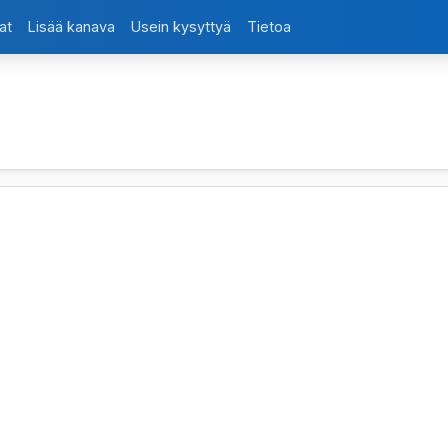
at
Lisää kanava
Usein kysyttyä
Tietoa