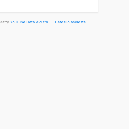
erätty
YouTube Data API:sta
|
Tietosuojaseloste