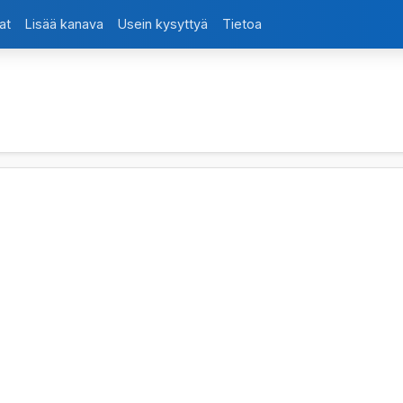
at
Lisää kanava
Usein kysyttyä
Tietoa