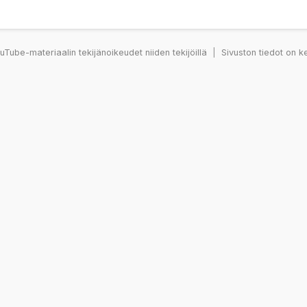
Tube-materiaalin tekijänoikeudet niiden tekijöillä
|
Sivuston tiedot on k