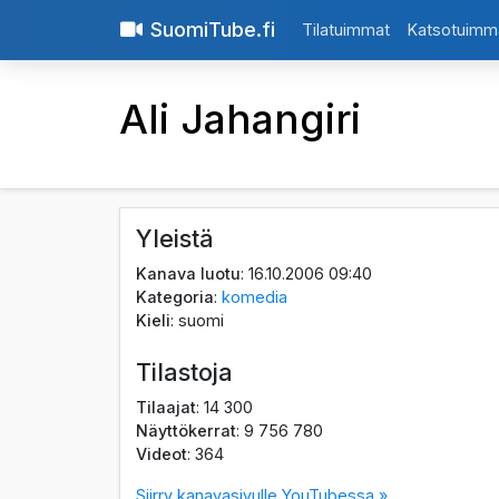
SuomiTube.fi
Tilatuimmat
Katsotuimm
Ali Jahangiri
Yleistä
Kanava luotu
: 16.10.2006 09:40
Kategoria
:
komedia
Kieli
: suomi
Tilastoja
Tilaajat
: 14 300
Näyttökerrat
: 9 756 780
Videot
: 364
Siirry kanavasivulle YouTubessa »