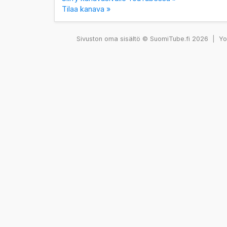
Tilaa kanava »
Sivuston oma sisältö © SuomiTube.fi 2026
|
You