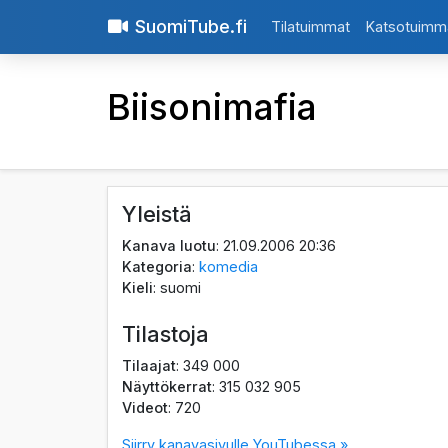
SuomiTube.fi
Tilatuimmat
Katsotuimm
Biisonimafia
Yleistä
Kanava luotu
: 21.09.2006 20:36
Kategoria
:
komedia
Kieli
: suomi
Tilastoja
Tilaajat
: 349 000
Näyttökerrat
: 315 032 905
Videot
: 720
Siirry kanavasivulle YouTubessa »