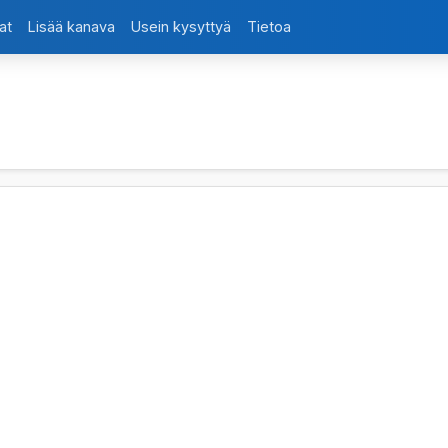
at
Lisää kanava
Usein kysyttyä
Tietoa