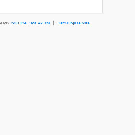
erätty
YouTube Data API:sta
|
Tietosuojaseloste