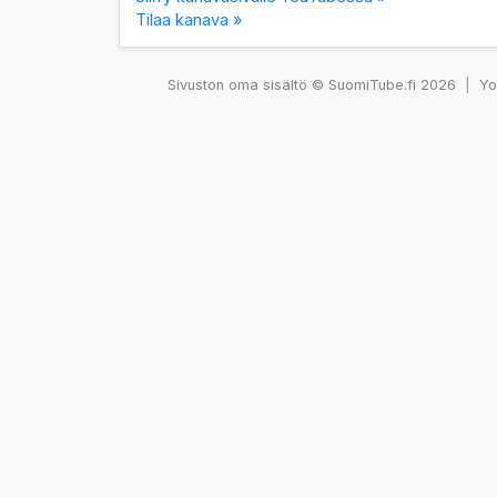
Tilaa kanava »
Sivuston oma sisältö © SuomiTube.fi 2026
|
You