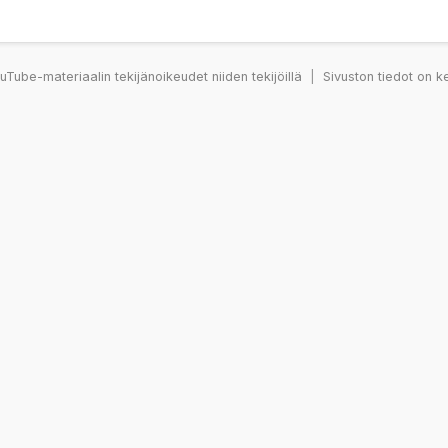
Tube-materiaalin tekijänoikeudet niiden tekijöillä
|
Sivuston tiedot on k