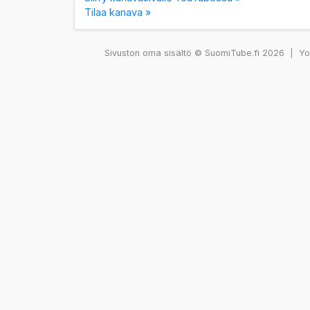
Tilaa kanava »
Sivuston oma sisältö © SuomiTube.fi 2026
|
You