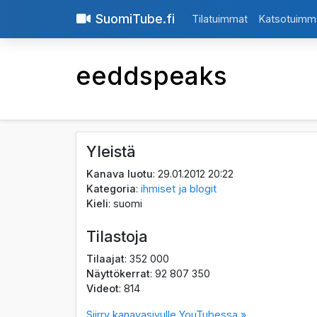
SuomiTube.fi
Tilatuimmat
Katsotuimm
eeddspeaks
Yleistä
Kanava luotu
: 29.01.2012 20:22
Kategoria
:
ihmiset ja blogit
Kieli
: suomi
Tilastoja
Tilaajat
: 352 000
Näyttökerrat
: 92 807 350
Videot
: 814
Siirry kanavasivulle YouTubessa »