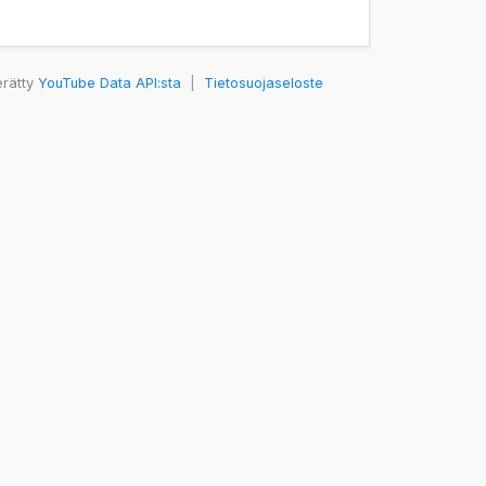
erätty
YouTube Data API:sta
|
Tietosuojaseloste