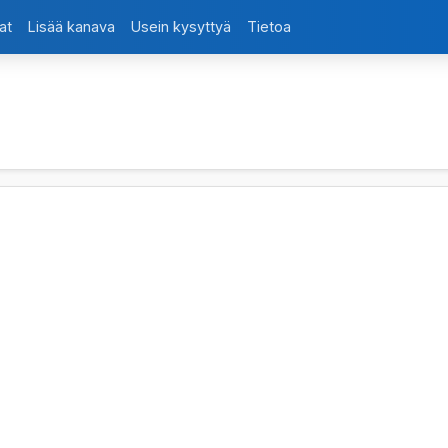
at
Lisää kanava
Usein kysyttyä
Tietoa