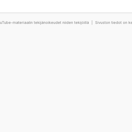
Tube-materiaalin tekijänoikeudet niiden tekijöillä
|
Sivuston tiedot on k