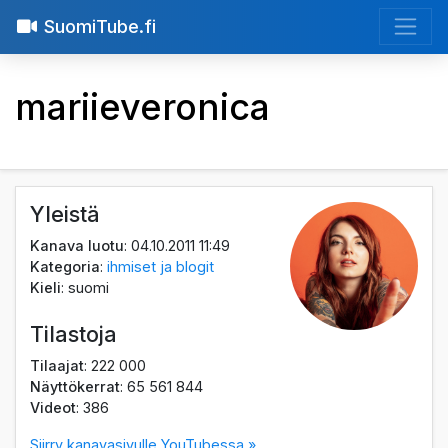
SuomiTube.fi
mariieveronica
Yleistä
Kanava luotu
: 04.10.2011 11:49
Kategoria
:
ihmiset ja blogit
Kieli
: suomi
Tilastoja
Tilaajat
: 222 000
Näyttökerrat
: 65 561 844
Videot
: 386
Siirry kanavasivulle YouTubessa »