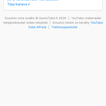
Tilaa kanava »
Sivuston oma sisältö © SuomiTube.fi 2026
|
YouTube-materiaalin
tekijänoikeudet niiden tekijöillä
|
Sivuston tiedot on kerätty
YouTube
Data API:sta
|
Tietosuojaseloste