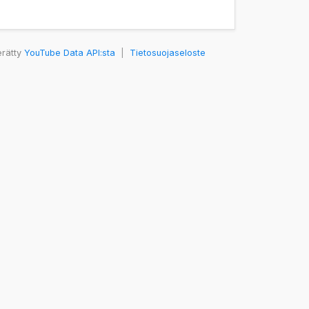
erätty
YouTube Data API:sta
|
Tietosuojaseloste