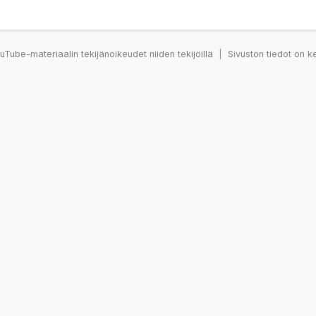
Tube-materiaalin tekijänoikeudet niiden tekijöillä
|
Sivuston tiedot on k