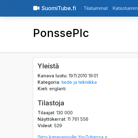
SuomiTube.fi
Tilatuimmat
Katsotuimm
PonssePlc
Yleistä
Kanava luotu
: 19.11.2010 19:01
Kategoria
:
tiede ja tekniikka
Kieli
: englanti
Tilastoja
Tilaajat
: 130 000
Näyttökerrat
: 11 761 556
Videot
: 529
Siirry kanavasivulle YouTubessa »