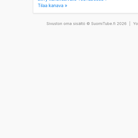
Tilaa kanava »
Sivuston oma sisältö © SuomiTube.fi 2026
|
You