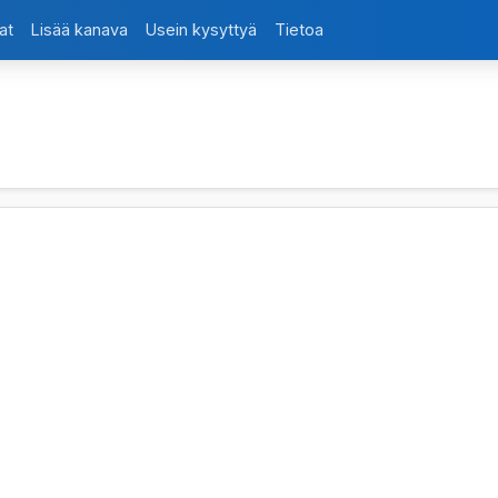
at
Lisää kanava
Usein kysyttyä
Tietoa