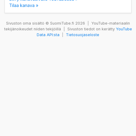
Tilaa kanava »
Sivuston oma sisältö © SuomiTube.fi 2026
|
YouTube-materiaalin
tekijänoikeudet niiden tekijöillä
|
Sivuston tiedot on kerätty
YouTube
Data API:sta
|
Tietosuojaseloste