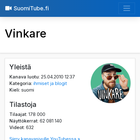
SuomiTube.fi
Vinkare
Yleistä
Kanava luotu
: 25.04.2010 12:37
Kategoria
:
ihmiset ja blogit
Kieli
: suomi
Tilastoja
Tilaajat
: 178 000
Näyttökerrat
: 62 081 140
Videot
: 632
Siirry kanavasivulle YouTubessa »