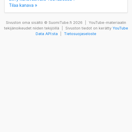
Tilaa kanava »
Sivuston oma sisältö © SuomiTube.fi 2026
|
YouTube-materiaalin
tekijänoikeudet niiden tekijöillä
|
Sivuston tiedot on kerätty
YouTube
Data API:sta
|
Tietosuojaseloste