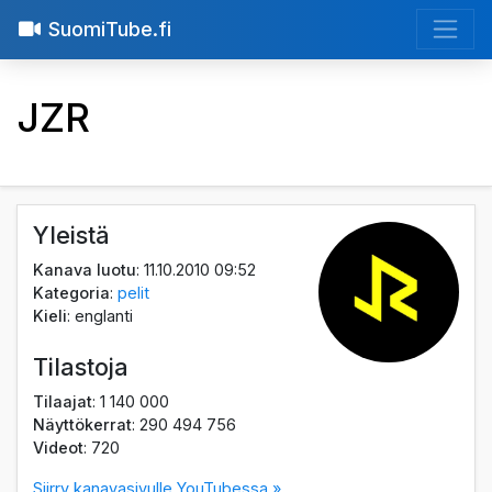
SuomiTube.fi
JZR
Yleistä
Kanava luotu
: 11.10.2010 09:52
Kategoria
:
pelit
Kieli
: englanti
Tilastoja
Tilaajat
: 1 140 000
Näyttökerrat
: 290 494 756
Videot
: 720
Siirry kanavasivulle YouTubessa »