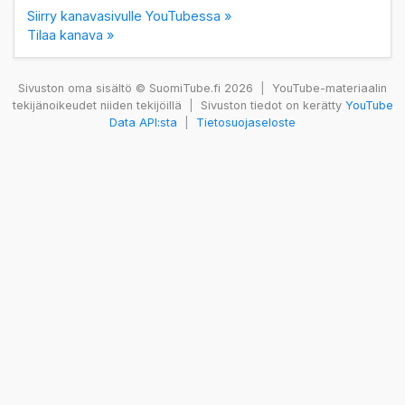
Siirry kanavasivulle YouTubessa »
Tilaa kanava »
Sivuston oma sisältö © SuomiTube.fi 2026
|
YouTube-materiaalin
tekijänoikeudet niiden tekijöillä
|
Sivuston tiedot on kerätty
YouTube
Data API:sta
|
Tietosuojaseloste