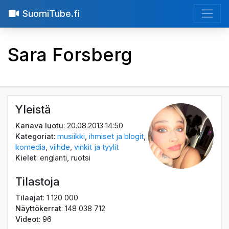
SuomiTube.fi
Sara Forsberg
Yleistä
Kanava luotu
: 20.08.2013 14:50
Kategoriat
:
musiikki
,
ihmiset ja blogit
,
komedia
,
viihde
,
vinkit ja tyylit
Kielet
: englanti, ruotsi
Tilastoja
Tilaajat
: 1 120 000
Näyttökerrat
: 148 038 712
Videot
: 96