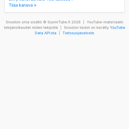
Tilaa kanava »
Sivuston oma sisältö © SuomiTube.fi 2026
|
YouTube-materiaalin
tekijänoikeudet niiden tekijöillä
|
Sivuston tiedot on kerätty
YouTube
Data API:sta
|
Tietosuojaseloste