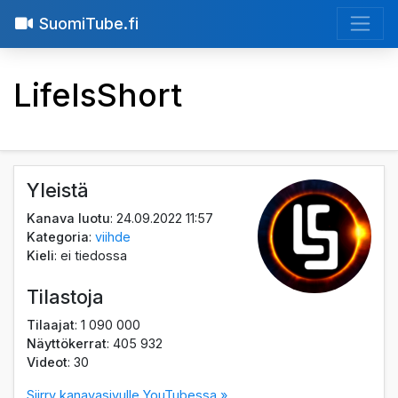
SuomiTube.fi
LifeIsShort
Yleistä
Kanava luotu
: 24.09.2022 11:57
Kategoria
:
viihde
Kieli
: ei tiedossa
Tilastoja
Tilaajat
: 1 090 000
Näyttökerrat
: 405 932
Videot
: 30
Siirry kanavasivulle YouTubessa »