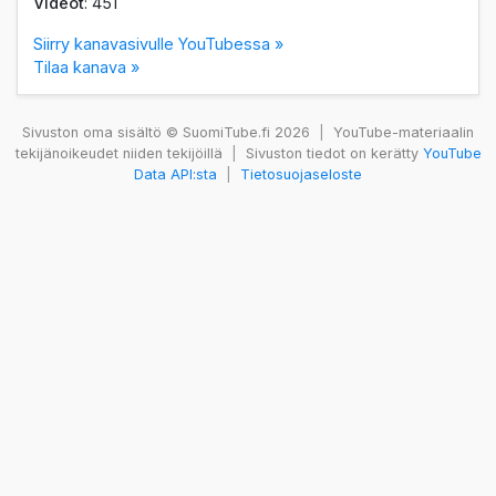
Videot
: 451
Siirry kanavasivulle YouTubessa »
Tilaa kanava »
Sivuston oma sisältö © SuomiTube.fi 2026
|
YouTube-materiaalin
tekijänoikeudet niiden tekijöillä
|
Sivuston tiedot on kerätty
YouTube
Data API:sta
|
Tietosuojaseloste