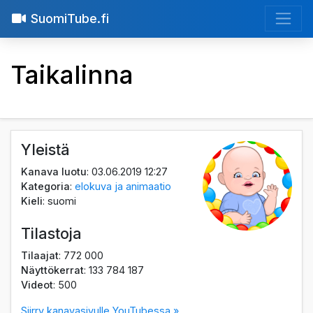
SuomiTube.fi
Taikalinna
Yleistä
Kanava luotu
: 03.06.2019 12:27
Kategoria
:
elokuva ja animaatio
Kieli
: suomi
Tilastoja
Tilaajat
: 772 000
Näyttökerrat
: 133 784 187
Videot
: 500
Siirry kanavasivulle YouTubessa »