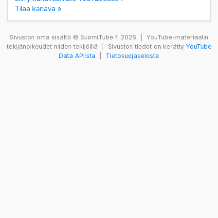
Tilaa kanava »
Sivuston oma sisältö © SuomiTube.fi 2026
|
YouTube-materiaalin
tekijänoikeudet niiden tekijöillä
|
Sivuston tiedot on kerätty
YouTube
Data API:sta
|
Tietosuojaseloste