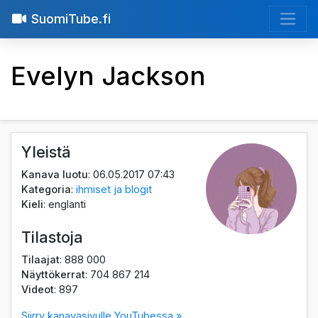
SuomiTube.fi
Evelyn Jackson
Yleistä
Kanava luotu
: 06.05.2017 07:43
Kategoria
:
ihmiset ja blogit
Kieli
: englanti
Tilastoja
Tilaajat
: 888 000
Näyttökerrat
: 704 867 214
Videot
: 897
Siirry kanavasivulle YouTubessa »