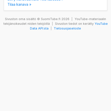
Tilaa kanava »
Sivuston oma sisältö © SuomiTube.fi 2026
|
YouTube-materiaalin
tekijänoikeudet niiden tekijöillä
|
Sivuston tiedot on kerätty
YouTube
Data API:sta
|
Tietosuojaseloste