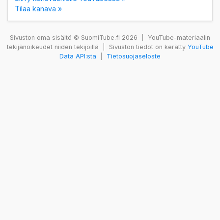
Tilaa kanava »
Sivuston oma sisältö © SuomiTube.fi 2026
|
YouTube-materiaalin
tekijänoikeudet niiden tekijöillä
|
Sivuston tiedot on kerätty
YouTube
Data API:sta
|
Tietosuojaseloste