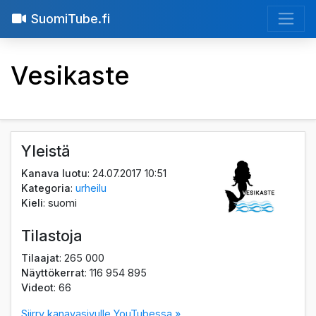
SuomiTube.fi
Vesikaste
Yleistä
Kanava luotu
: 24.07.2017 10:51
Kategoria
:
urheilu
Kieli
: suomi
Tilastoja
Tilaajat
: 265 000
Näyttökerrat
: 116 954 895
Videot
: 66
Siirry kanavasivulle YouTubessa »