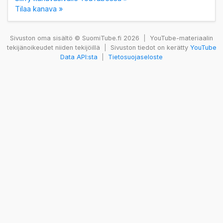
Tilaa kanava »
Sivuston oma sisältö © SuomiTube.fi 2026
|
YouTube-materiaalin
tekijänoikeudet niiden tekijöillä
|
Sivuston tiedot on kerätty
YouTube
Data API:sta
|
Tietosuojaseloste