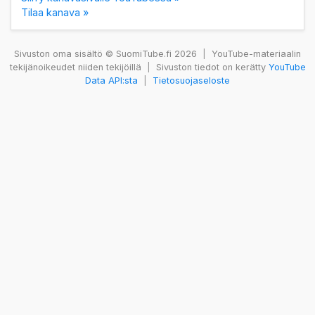
Tilaa kanava »
Sivuston oma sisältö © SuomiTube.fi 2026
|
YouTube-materiaalin
tekijänoikeudet niiden tekijöillä
|
Sivuston tiedot on kerätty
YouTube
Data API:sta
|
Tietosuojaseloste