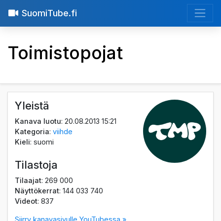
SuomiTube.fi
Toimistopojat
Yleistä
Kanava luotu
: 20.08.2013 15:21
Kategoria
:
viihde
Kieli
: suomi
Tilastoja
Tilaajat
: 269 000
Näyttökerrat
: 144 033 740
Videot
: 837
Siirry kanavasivulle YouTubessa »