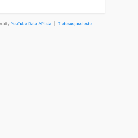
erätty
YouTube Data API:sta
|
Tietosuojaseloste