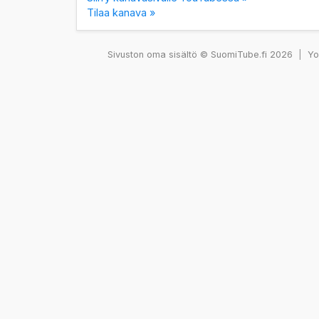
Tilaa kanava »
Sivuston oma sisältö © SuomiTube.fi 2026
|
You