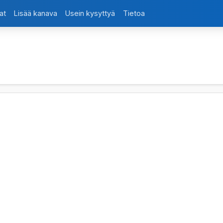
at
Lisää kanava
Usein kysyttyä
Tietoa