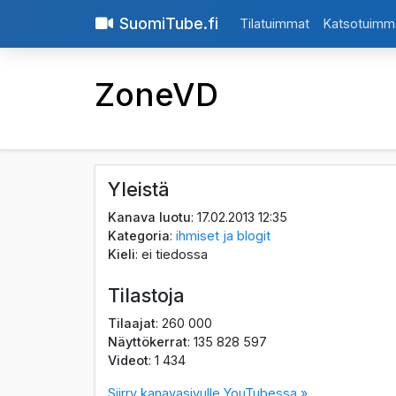
SuomiTube.fi
Tilatuimmat
Katsotuimm
ZoneVD
Yleistä
Kanava luotu
: 17.02.2013 12:35
Kategoria
:
ihmiset ja blogit
Kieli
: ei tiedossa
Tilastoja
Tilaajat
: 260 000
Näyttökerrat
: 135 828 597
Videot
: 1 434
Siirry kanavasivulle YouTubessa »