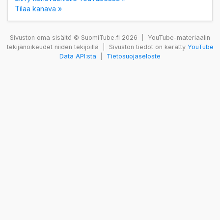
Tilaa kanava »
Sivuston oma sisältö © SuomiTube.fi 2026
|
YouTube-materiaalin
tekijänoikeudet niiden tekijöillä
|
Sivuston tiedot on kerätty
YouTube
Data API:sta
|
Tietosuojaseloste