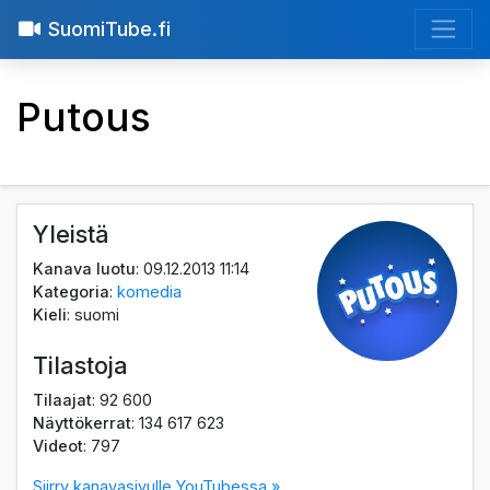
SuomiTube.fi
Putous
Yleistä
Kanava luotu
: 09.12.2013 11:14
Kategoria
:
komedia
Kieli
: suomi
Tilastoja
Tilaajat
: 92 600
Näyttökerrat
: 134 617 623
Videot
: 797
Siirry kanavasivulle YouTubessa »