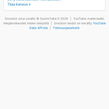
Tilaa kanava »
Sivuston oma sisältö © SuomiTube.fi 2026
|
YouTube-materiaalin
tekijänoikeudet niiden tekijöillä
|
Sivuston tiedot on kerätty
YouTube
Data API:sta
|
Tietosuojaseloste