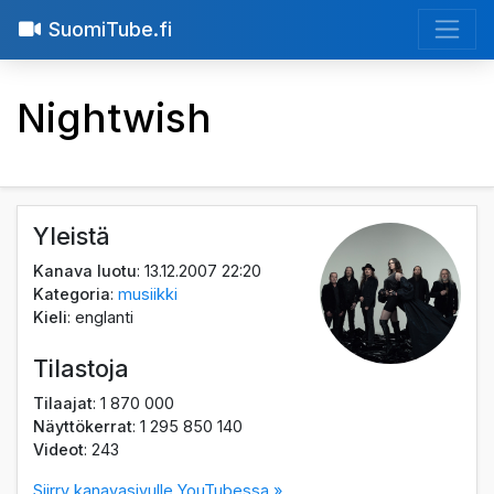
SuomiTube.fi
Nightwish
Yleistä
Kanava luotu
: 13.12.2007 22:20
Kategoria
:
musiikki
Kieli
: englanti
Tilastoja
Tilaajat
: 1 870 000
Näyttökerrat
: 1 295 850 140
Videot
: 243
Siirry kanavasivulle YouTubessa »