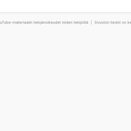
Tube-materiaalin tekijänoikeudet niiden tekijöillä
|
Sivuston tiedot on k