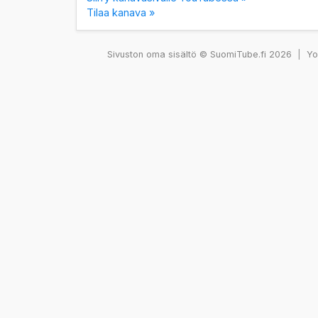
Tilaa kanava »
Sivuston oma sisältö © SuomiTube.fi 2026
|
You