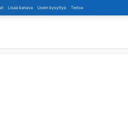
at
Lisää kanava
Usein kysyttyä
Tietoa