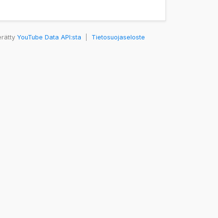
erätty
YouTube Data API:sta
|
Tietosuojaseloste