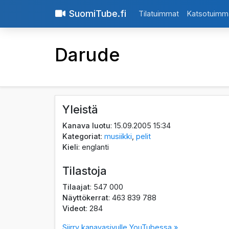
SuomiTube.fi
Tilatuimmat
Katsotuimm
Darude
Yleistä
Kanava luotu
: 15.09.2005 15:34
Kategoriat
:
musiikki
,
pelit
Kieli
: englanti
Tilastoja
Tilaajat
: 547 000
Näyttökerrat
: 463 839 788
Videot
: 284
Siirry kanavasivulle YouTubessa »