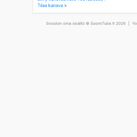
Tilaa kanava »
Sivuston oma sisältö © SuomiTube.fi 2026
|
You