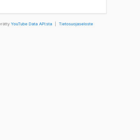
erätty
YouTube Data API:sta
|
Tietosuojaseloste