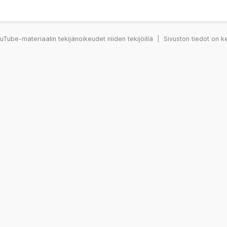
Tube-materiaalin tekijänoikeudet niiden tekijöillä
|
Sivuston tiedot on k