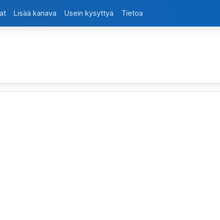
at
Lisää kanava
Usein kysyttyä
Tietoa