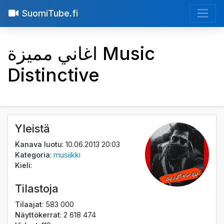
SuomiTube.fi
اغاني مميزة Music
Distinctive
Yleistä
Kanava luotu
: 10.06.2013 20:03
Kategoria
:
musiikki
Kieli
:
Tilastoja
Tilaajat
: 583 000
Näyttökerrat
: 2 618 474