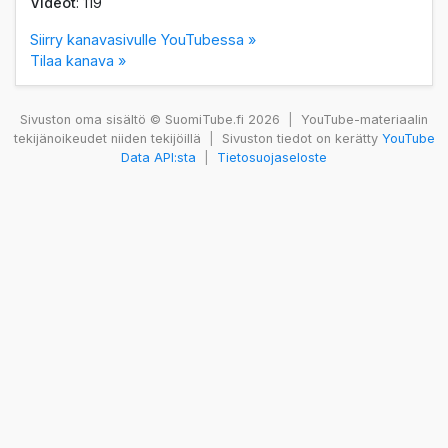
Videot
: 119
Siirry kanavasivulle YouTubessa »
Tilaa kanava »
Sivuston oma sisältö © SuomiTube.fi 2026
|
YouTube-materiaalin
tekijänoikeudet niiden tekijöillä
|
Sivuston tiedot on kerätty
YouTube
Data API:sta
|
Tietosuojaseloste