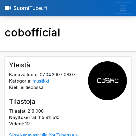
SuomiTube.fi
cobofficial
Yleistä
Kanava luotu
: 07.04.2007 08:07
Kategoria
:
musiikki
Kieli
: ei tiedossa
Tilastoja
Tilaajat
: 218 000
Näyttökerrat
: 115 911 510
Videot
: 113
Siirry kanavasivulle YouTubessa »