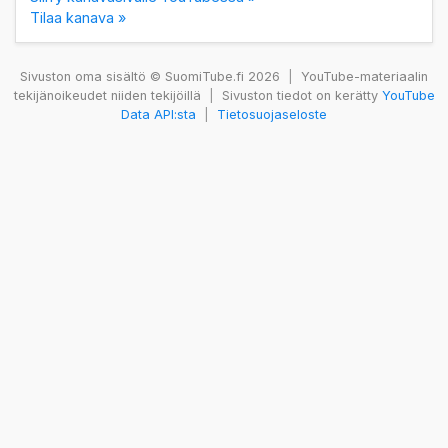
Tilaa kanava »
Sivuston oma sisältö © SuomiTube.fi 2026
|
YouTube-materiaalin
tekijänoikeudet niiden tekijöillä
|
Sivuston tiedot on kerätty
YouTube
Data API:sta
|
Tietosuojaseloste